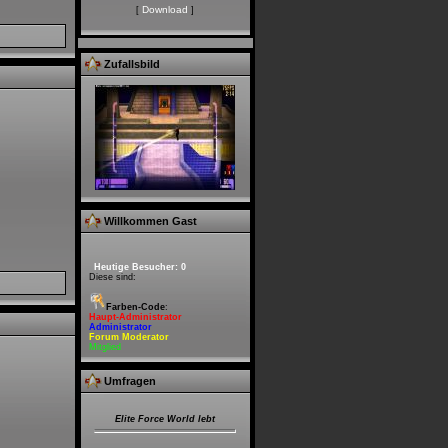
Download
[
]
Zufallsbild
Willkommen Gast
Heutige Besucher: 0
Diese sind:
Farben-Code
:
Haupt-Administrator
Administrator
Forum Moderator
Mitglied
Umfragen
Elite Force World lebt