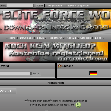
Registrieren
Passwort vergessen
wort:
Home
Downloads
Forum
Registrieren
Kontakt
Star Trek
Links
.:.
.:.
.:.
.:.
.:.
.:.
.:.
.:.
-World
Sprache
Frohes Fest!
WÃ¼nsche euch allen frÃ¶hliche Weihnachten, und wenn es
soweit ist, einen guten Start ins neue Jahr!