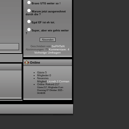
Bravo UTG weiter so !
Warum jetzt ausgerechnet
durch die ?
Egal EF ist eh tot.
Super, aber wie gehts weiter
?
SePHTaN
Geschrieben von
Kommentare: 4
Abstimmungen: 75
Vorherige Umfragen
Online
Gäste:5
Mitglieder:0
Neuestes
Ltcmdr.J.Corman
Mitglied:
Online Rekord:217
Gäste:217, Mitglieder:0 am
Dienstag 07 Oktober 2025 -
04:48:06
gabyte