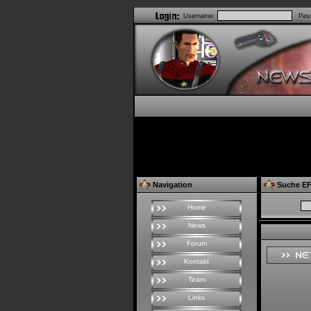
Username:
Pass
Navigation
Suche EF
Home
News
Forum
Kontakt
Team
Links