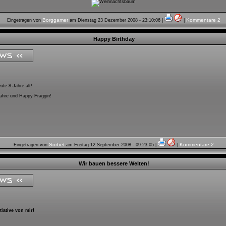
Borggamer
Kommentare 2
Eingetragen von
am
Dienstag 23 Dezember 2008 - 23:10:06
|
|
Happy Birthday
te 8 Jahre alt!
Jahre und Happy Fraggin!
Sorbet
Kommentare 2
Eingetragen von
am
Freitag 12 September 2008 - 09:23:05
|
|
Wir bauen bessere Welten!
tiative von mir!