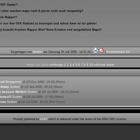
STVEF Gamer?
e ollen standart maps nach 8 jahren nicht auch langweilig?
rde Mapper!!
ir nur den GTK Radiant zu besorgen und schon kann es los gehen!
 braucht frisches Mapper Blut! Neue Kreative und ausgefallene Maps!!
Sorbet
Kommentare 10
Eingetragen von
am
Dienstag 29 Juli 2008 - 14:21:24
|
|
weiter zur Seite
vorherige
1
2
3
4
5
6
7
8
9
10
nächste
letzte
st!
Borggamer
@ (
23 Dez 2008 : 23:10
) (News)
rthday
Sorbet
@ (
12 Sep 2008 : 09:23
) (News)
n bessere Welten!
Sorbet
@ (
29 Jul 2008 : 14:21
) (News)
eben!!!
Sorbet
@ (
22 Jul 2008 : 17:25
) (News)
emos
Sorbet
@ (
11 Jul 2008 : 19:26
) (Elite Force)
e107
Proudly powered by
which is released under the terms of the GNU GPL License.
naufbauzeit:0,163 cpu sek (71,00% laden, 0,010 startup). Takt:0.23sek.9davon für Abfragen Speicher Nutzung:12.35Megabyte/14.00Me