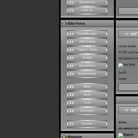
Downloads
Link Us
Elite Force
Einstellungen
HM Coding
servus leudde,
Tipps + Tricks
STVEF wird Heu
Scripts
Auf weitere 8 
Serverinfos
GruÃŸ
Screenshots
Sorbet
Maps
Mods
Tools
Sonstiges
aloha,
Events
ein weitere Ini
Mapping