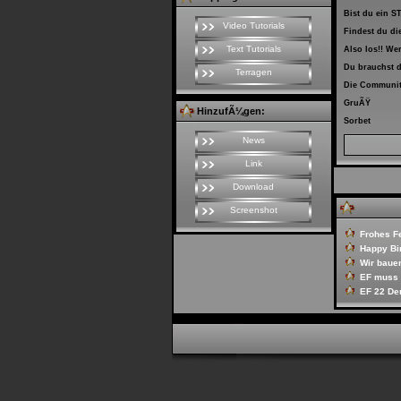
Bist du ein 
Video Tutorials
Findest du di
Text Tutorials
Also los!! We
Du brauchst d
Terragen
Die Community
GruÃŸ
HinzufÃ¼gen:
Sorbet
News
Link
Download
Screenshot
Frohes Fe
Happy Bi
Wir baue
EF muss l
EF 22 D
Seite