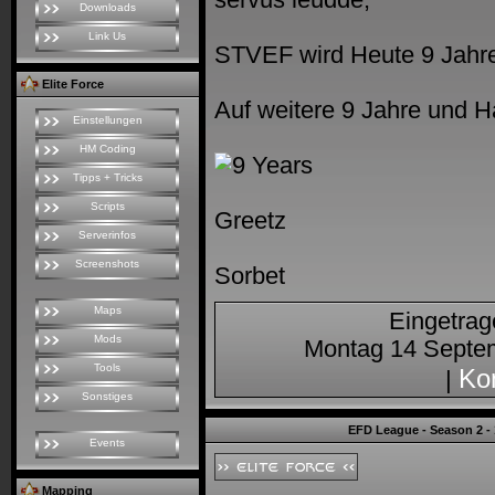
servus leudde,
Downloads
Link Us
STVEF wird Heute 9 Jahre 
Elite Force
Auf weitere 9 Jahre und H
Einstellungen
HM Coding
Tipps + Tricks
Scripts
Greetz
Serverinfos
Screenshots
Sorbet
Maps
Eingetra
Mods
Montag 14 Septem
Tools
Ko
|
Sonstiges
EFD League - Season 2 -
Events
Mapping