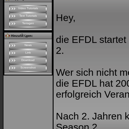
Video Tutorials
Hey,
Text Tutorials
Terragen
HinzufÃ¼gen:
die EFDL startet
News
2.
Link
Download
Screenshot
Wer sich nicht m
die EFDL hat 20
erfolgreich Veran
Nach 2. Jahren k
Season 2.