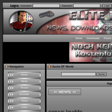
Username:
Passwort:
Home
Downloads
Forum
.:.
.:.
.:.
Navigation
Suche EF-World
Home
News
Hap
Forum
Kontakt
Team
Links