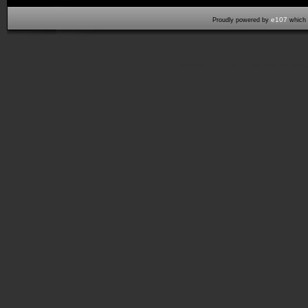
e107
Proudly powered by
which 
Seitenaufbauzeit:0,154 cpu sek (53,00% laden, 0,007 start