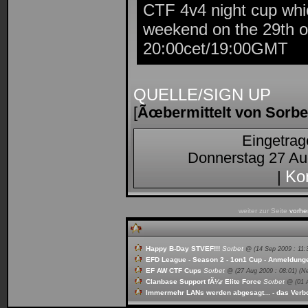
CTF 4v4 night cup whic
weekend on the 29th o
20:00cet/19:00GMT
QUELLE/SIGN UP
[
Ãœbermittelt von Sorbe
Eingetra
Donnerstag 27 Au
Ko
|
weiter zur Seite
vorhe
Happy B-Day STVEF!!!
Sorbet
@ (
14 Sep 2009 : 11:
EFD League - Season 2 - 1on1 Cup - Anmeldunge
EF AW CTF Cups
Sorbet
@ (
27 Aug 2009 : 08:01
) (N
Clanbase Support fÃ¼r Elite Force
Sorbet
@ (
01 
Immermehr LANs werden abgesagt... - das Verb