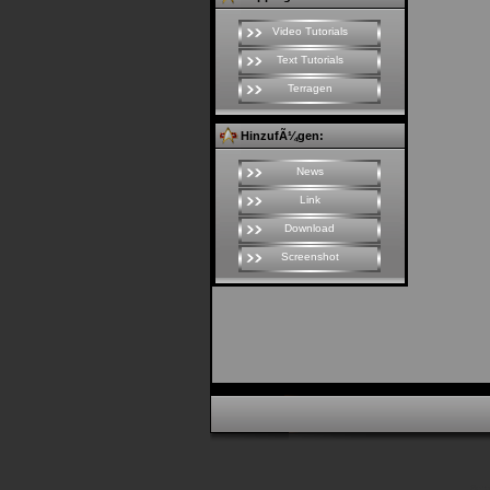
Video Tutorials
Text Tutorials
Terragen
HinzufÃ¼gen:
News
Link
Download
Screenshot
Seite