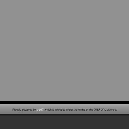
e107
Proudly powered by
which is released under the terms of the GNU GPL License.
naufbauzeit:0,164 cpu sek (1,00% laden, 0,010 startup). Takt:13.01sek.0davon für Abfragen Speicher Nutzung:11.78Megabyte/14.00Me