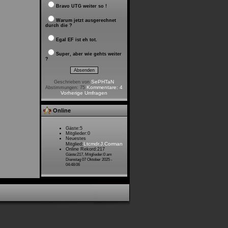
Bravo UTG weiter so !
Warum jetzt ausgerechnet
durch die ?
Egal EF ist eh tot.
Super, aber wie gehts weiter
?
SePHTaN
Geschrieben von
Kommentare: 4
Abstimmungen: 75
Vorherige Umfragen
Online
Gäste:5
Mitglieder:0
Neuestes
Ltcmdr.J.Corman
Mitglied:
Online Rekord:217
Gäste:217, Mitglieder:0 am
Dienstag 07 Oktober 2025 -
04:48:06
gabyte