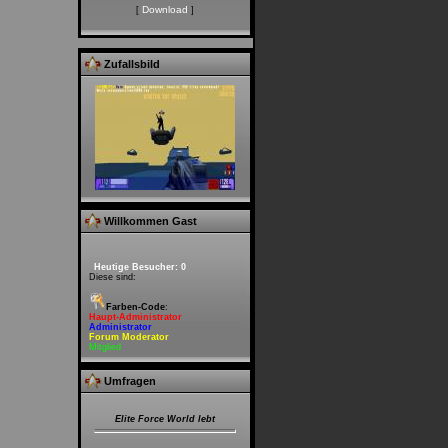
Download
[
]
Zufallsbild
Willkommen Gast
Heutige Besucher: 0
Diese sind:
Farben-Code
:
Haupt-Administrator
Administrator
Forum Moderator
Mitglied
Umfragen
Elite Force World lebt