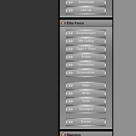
Downloads
Link Us
Elite Force
Einstellungen
HM Coding
Tipps + Tricks
Scripts
Serverinfos
Screenshots
Maps
Mods
Tools
Sonstiges
Events
Mapping