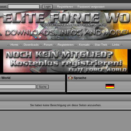
Registrieren
Passwort vergessen
wort:
Home
Downloads
Forum
Registrieren
Kontakt
Star Trek
Links
.:.
.:.
.:.
.:.
.:.
.:.
.:.
.:.
-World
Sprache
Sie haben keine Berechtigung um diese Seiten anzusehen.