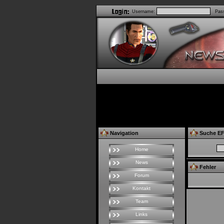
Username:
Pass
Navigation
Suche EF
Home
News
Fehler
Forum
Kontakt
Team
Links