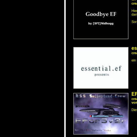
cre
Hie
dar
Sor
es
cre
ein
EF
cre
vom
Die