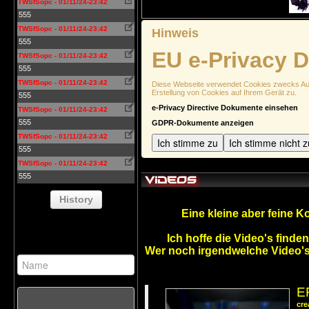
TWSfSopc - 01/11/24-23:42
555
TWSfSopc - 01/11/24-23:42
Hinweis
555
EU e-Privacy D
TWSfSopc - 01/11/24-23:42
555
TWSfSopc - 01/11/24-23:42
Diese Webseite verwendet Cookies zwecks Authe
Erstellung von Cookies auf Ihrem Gerät zu.
555
e-Privacy Directive Dokumente einsehen
TWSfSopc - 01/11/24-23:42
555
GDPR-Dokumente anzeigen
TWSfSopc - 01/11/24-23:42
Ich stimme zu
Ich stimme nicht z
555
TWSfSopc - 01/11/24-23:42
555
Videos
History
Eine kleine aber feine Ko
Ich hoffe die Video's finde
Wer noch irgendwelche Video's
E
cre