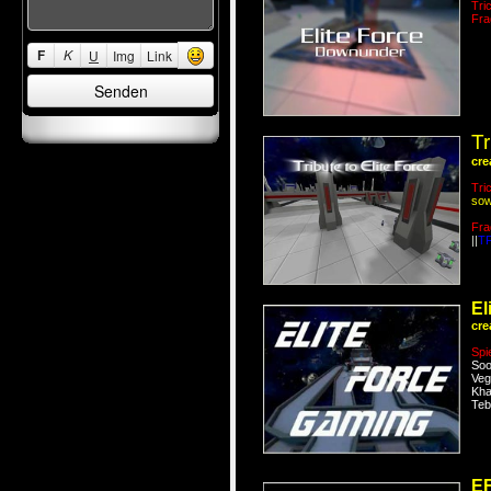
Tri
Fra
F
K
U
Img
Link
Tr
cre
Tri
sow
Fra
||
T
El
cre
Spie
Soo
Veg
Kha
Teb
EF