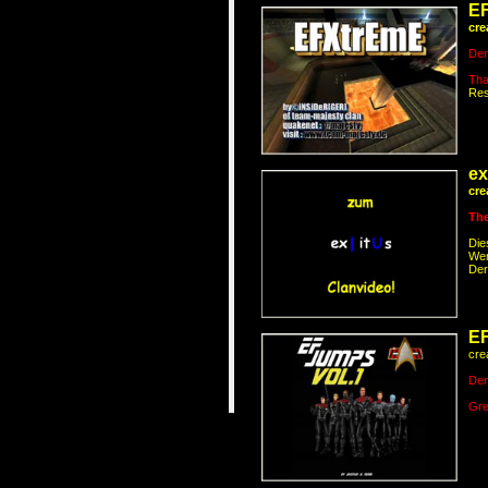
E
cre
Dem
Tha
Res
ex
cre
The
Die
Wer
Der
EF
cre
Dem
Gre