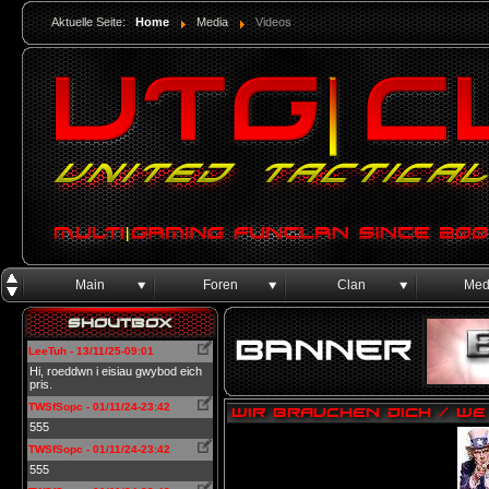
Aktuelle Seite:
Home
Media
Videos
Main
Foren
Clan
Med
Shoutbox
LeeTuh - 13/11/25-09:01
Hi, roeddwn i eisiau gwybod eich
pris.
TWSfSopc - 01/11/24-23:42
WIR BRAUCHEN DICH / WE
555
TWSfSopc - 01/11/24-23:42
555