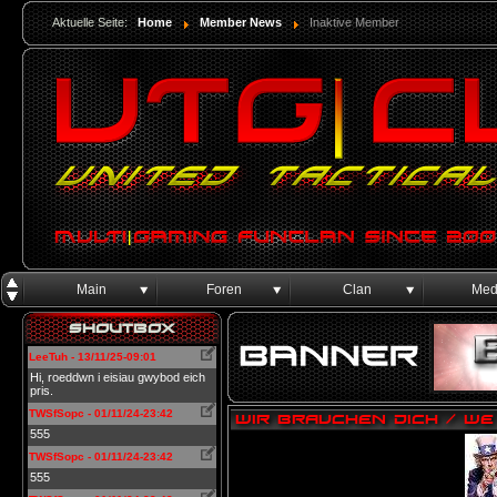
Aktuelle Seite:
Home
Member News
Inaktive Member
Main
Foren
Clan
Med
Shoutbox
LeeTuh - 13/11/25-09:01
Hi, roeddwn i eisiau gwybod eich
pris.
TWSfSopc - 01/11/24-23:42
WIR BRAUCHEN DICH / WE
555
TWSfSopc - 01/11/24-23:42
555