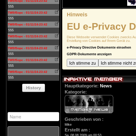
TWSfSopc - 01/11/24-23:42
555
TWSfSopc - 01/11/24-23:42
Hinweis
555
EU e-Privacy D
TWSfSopc - 01/11/24-23:42
555
TWSfSopc - 01/11/24-23:42
Diese Webseite verwendet Cookies zwecks Authe
Erstellung von Cookies auf Ihrem Gerät zu.
555
e-Privacy Directive Dokumente einsehen
TWSfSopc - 01/11/24-23:42
555
GDPR-Dokumente anzeigen
TWSfSopc - 01/11/24-23:42
Ich stimme zu
Ich stimme nicht z
555
TWSfSopc - 01/11/24-23:42
555
Inaktive Member
Hauptkategorie:
News
History
Kategorie:
Geschrieben von :
Mike
Erstellt am :
Sa, 08.08.2009 um 00:53