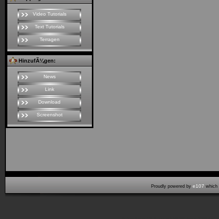
Video Tutorials
Text Tutorials
Terragen
HinzufÃ¼gen:
News
Link
Download
Screenshot
e107
Proudly powered by
which 
Seitenaufbauzeit:0,141 cpu sek (64,00% laden, 0,008 start