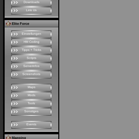
Downloads
Link Us
Elite Force
Einstellungen
HM Coding
Tipps + Tricks
Scripts
Serverinfos
Screenshots
Maps
Mods
Tools
Sonstiges
Events
Mapping