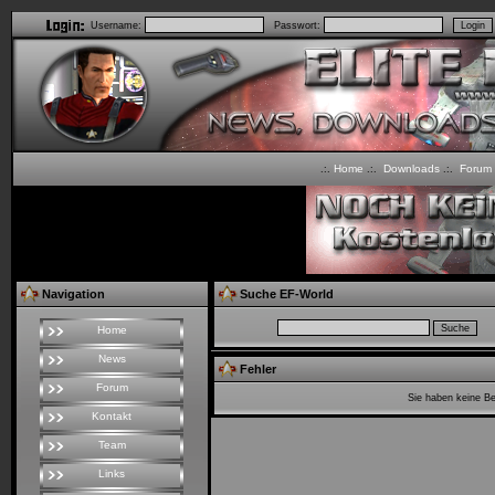
Username:
Passwort:
Home
Downloads
Forum
.:.
.:.
.:.
Navigation
Suche EF-World
Home
News
Fehler
Forum
Sie haben keine B
Kontakt
Team
Links